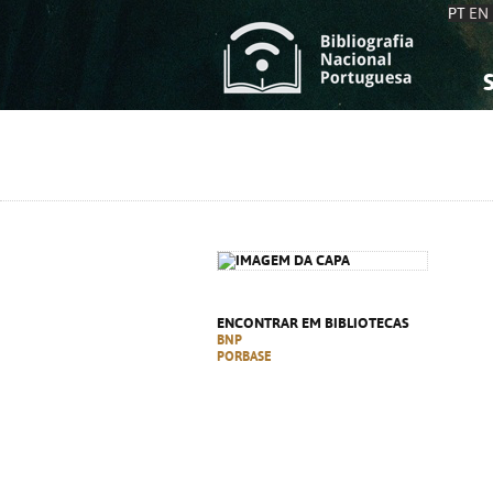
PT
EN
S
S
C
C
C
C
A
A
ENCONTRAR EM BIBLIOTECAS
BNP
PORBASE