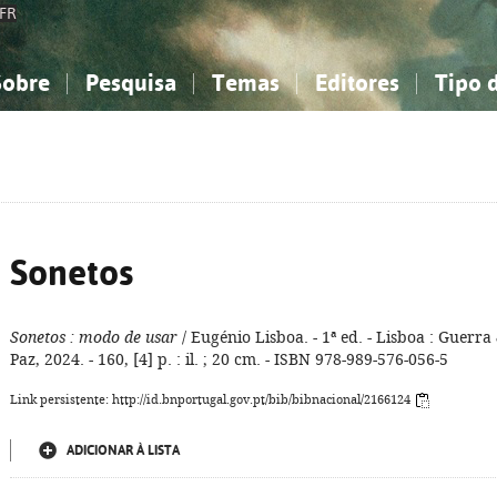
FR
Sobre
Pesquisa
Temas
Editores
Tipo 
obre a Bibliografia Nacional
imples
onhecimento, Informação...
onhecimento, Informação...
Combinada
A minha lista
Como utilizar
Filosofia, psicologia...
Filosofia, psicologia...
Perguntas frequente
iências sociais...
iências sociais...
Ciências exatas e naturais...
Ciências exatas e naturais...
rte, desporto...
rte, desporto...
Literatura, linguística...
Literatura, linguística...
Sonetos
Sonetos
: modo de usar
/ Eugénio Lisboa. - 1ª ed. - Lisboa : Guerra
Paz, 2024. - 160, [4] p. : il. ; 20 cm. - ISBN 978-989-576-056-5
Link persistente: http://id.bnportugal.gov.pt/bib/bibnacional/2166124
ADICIONAR À LISTA