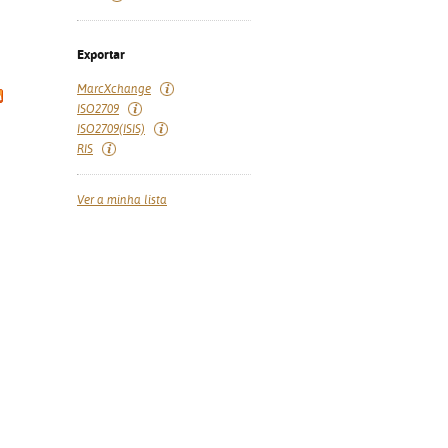
Exportar
MarcXchange
ISO2709
ISO2709(ISIS)
RIS
Ver a minha lista