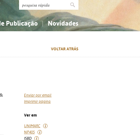
de Publicação
Novidades
s
Religião...
Religião...
VOLTAR ATRÁS
Ciências aplicadas...
Ciências aplicadas...
História, geografia, biografias...
História, geografia, biografias...
 &
Enviar por email
Imprimir página
Ver em
UNIMARC
NP405
ISBD