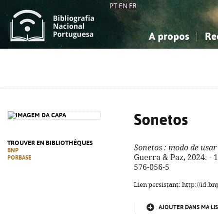
PT
EN
FR
A propos
Re
La Bibliographie Nationale
Simple
Connaissance, Information...
Connaissance, Information...
Avancée
Mes 
Sciences sociales...
Sciences sociales...
Arts, sport...
Arts, sport...
Sonetos
TROUVER EN BIBLIOTHÈQUES
Sonetos
: modo de usar
BNP
Guerra & Paz, 2024. - 16
PORBASE
576-056-5
Lien persistant: http://id.
AJOUTER DANS MA LIS