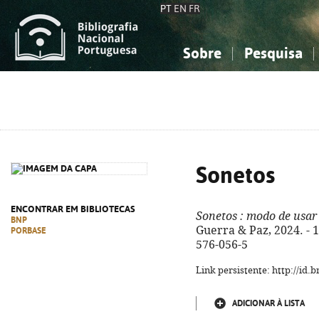
PT
EN
FR
Sobre
Pesquisa
Sobre a Bibliografia Nacional
Simples
Conhecimento, Informação...
Conhecimento, Informação...
Combinada
A
Ciências sociais...
Ciências sociais...
Arte, desporto...
Arte, desporto...
Sonetos
ENCONTRAR EM BIBLIOTECAS
Sonetos
: modo de usar
BNP
Guerra & Paz, 2024. - 16
PORBASE
576-056-5
Link persistente: http://id
ADICIONAR À LISTA