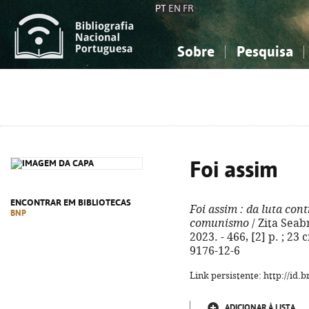
PT
EN
FR
Sobre
Pesquisa
Sobre a Bibliografia Nacional
Simples
Conhecimento, Informação...
Conhecimento, Informação...
Combinada
A
Ciências sociais...
Ciências sociais...
Arte, desporto...
Arte, desporto...
Foi assim
ENCONTRAR EM BIBLIOTECAS
Foi assim
: da luta con
BNP
comunismo
/ Zita Seabr
2023. - 466, [2] p. ; 23
9176-12-6
Link persistente: http://id
ADICIONAR À LISTA