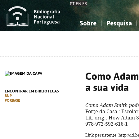
PT
EN
FR
Sobre
Pesquisa
Sobre a Bibliografia Nacional
Simples
Conhecimento, Informação...
Conhecimento, Informação...
Combinada
A
Ciências sociais...
Ciências sociais...
Arte, desporto...
Arte, desporto...
Como Adam 
a sua vida
ENCONTRAR EM BIBLIOTECAS
BNP
PORBASE
Como Adam Smith pode
Forte da Casa : Escolar, 
Tít. orig.: How Adam S
978-972-592-616-1
Link persistente: http://id