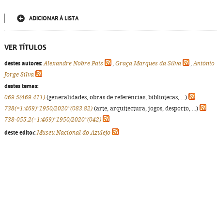
ADICIONAR À LISTA
VER TÍTULOS
destes autores:
Alexandre Nobre Pais
,
Graça Marques da Silva
,
António
Jorge Silva
destes temas:
069.5(469.411)
(generalidades, obras de referências, bibliotecas, ...)
738(=1:469)"1950/2020"(083.82)
(arte, arquitectura, jogos, desporto, ...)
738-055.2(=1:469)"1950/2020"(042)
deste editor:
Museu Nacional do Azulejo