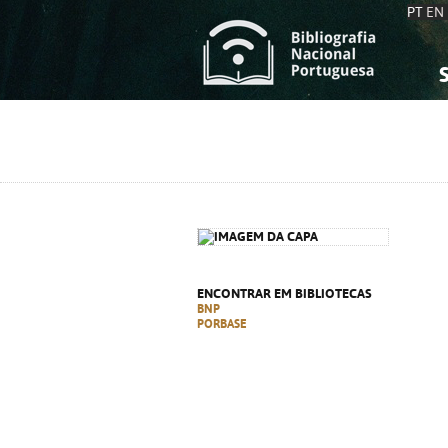
PT
EN
S
S
C
C
C
C
A
A
ENCONTRAR EM BIBLIOTECAS
BNP
PORBASE