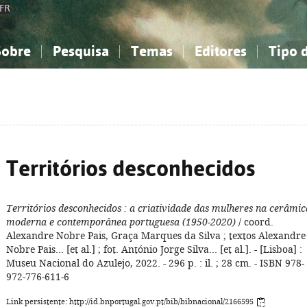
FR
Sobre
Pesquisa
Temas
Editores
Tipo 
obre a Bibliografia Nacional
imples
onhecimento, Informação...
onhecimento, Informação...
Combinada
A minha lista
Como utilizar
Filosofia, psicologia...
Filosofia, psicologia...
Perguntas frequente
iências sociais...
iências sociais...
Ciências exatas e naturais...
Ciências exatas e naturais...
rte, desporto...
rte, desporto...
Literatura, linguística...
Literatura, linguística...
Territórios desconhecidos
Territórios desconhecidos
: a criatividade das mulheres na cerâmic
moderna e contemporânea portuguesa (1950-2020)
/ coord.
Alexandre Nobre Pais, Graça Marques da Silva ; textos Alexandre
Nobre Pais... [et al.] ; fot. António Jorge Silva... [et al.]. - [Lisboa] :
Museu Nacional do Azulejo, 2022. - 296 p. : il. ; 28 cm. - ISBN 978-
972-776-611-6
Link persistente: http://id.bnportugal.gov.pt/bib/bibnacional/2166595