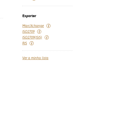
Exportar
MarcXchange
ISO2709
ISO2709(ISIS)
RIS
Ver a minha lista