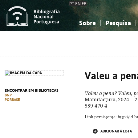
PT
EN
FR
Sobre
Pesquisa
Sobre a Bibliografia Nacional
Simples
Conhecimento, Informação...
Conhecimento, Informação...
Combinada
A
Ciências sociais...
Ciências sociais...
Arte, desporto...
Arte, desporto...
Valeu a pena
ENCONTRAR EM BIBLIOTECAS
Valeu a pena? Valeu, po
BNP
Manufactura, 2024. - 228
PORBASE
559-470-4
Link persistente: http://id
ADICIONAR À LISTA