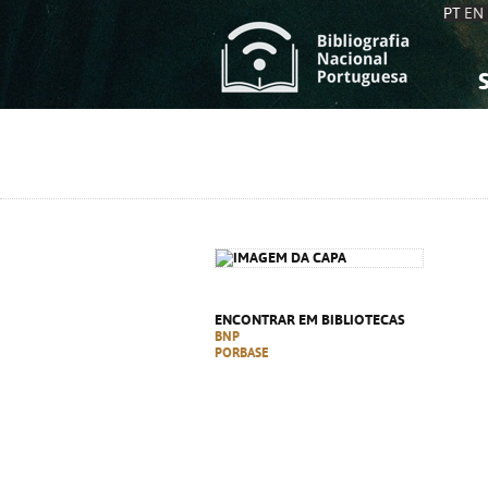
PT
EN
S
S
C
C
C
C
A
A
ENCONTRAR EM BIBLIOTECAS
BNP
PORBASE