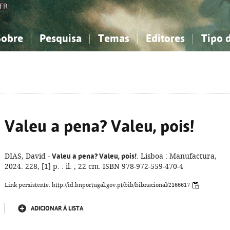
FR
Sobre
Pesquisa
Temas
Editores
Tipo 
obre a Bibliografia Nacional
imples
onhecimento, Informação...
onhecimento, Informação...
Combinada
A minha lista
Como utilizar
Filosofia, psicologia...
Filosofia, psicologia...
Perguntas frequente
iências sociais...
iências sociais...
Ciências exatas e naturais...
Ciências exatas e naturais...
rte, desporto...
rte, desporto...
Literatura, linguística...
Literatura, linguística...
Valeu a pena? Valeu, pois!
DIAS, David -
Valeu a pena? Valeu, pois!
. Lisboa : Manufactura,
2024. 228, [1] p. : il. ; 22 cm. ISBN 978-972-559-470-4
Link persistente: http://id.bnportugal.gov.pt/bib/bibnacional/2166617
ADICIONAR À LISTA