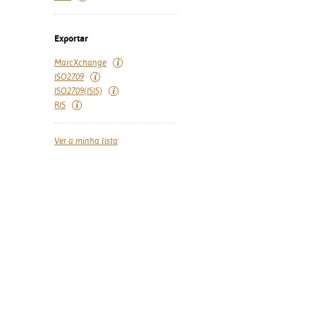
Exportar
MarcXchange
ISO2709
ISO2709(ISIS)
RIS
Ver a minha lista