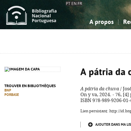
PT
EN
FR
A propos
Re
La Bibliographie Nationale
Simple
Connaissance, Information...
Connaissance, Information...
Avancée
Mes 
Sciences sociales...
Sciences sociales...
Arts, sport...
Arts, sport...
A pátria da
TROUVER EN BIBLIOTHÈQUES
A pátria da chuva
/ Jos
BNP
On y va, 2024. - 76, [4] 
PORBASE
ISBN 978-989-9206-01-
Lien persistant: http://id.
AJOUTER DANS MA LIS