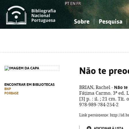
PT
EN
FR
Sobre
Pesquisa
Sobre a Bibliografia Nacional
Simples
Conhecimento, Informação...
Conhecimento, Informação...
Combinada
A
Ciências sociais...
Ciências sociais...
Arte, desporto...
Arte, desporto...
Não te preo
ENCONTRAR EM BIBLIOTECAS
Não te 
BRIAN, Rachel -
BNP
Fátima Carmo. 3ª ed. L
PORBASE
[3] p. : il. ; 21 cm. Tít
978-989-784-254-2
Link persistente: http://id
ADICIONAR À LISTA