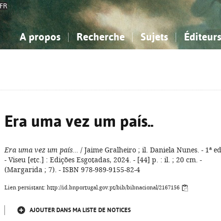
FR
A propos
Recherche
Sujets
Éditeur
a Bibliographie Nationale
imple
onnaissance, Information...
onnaissance, Information...
Avancée
Mes notices
Comment utiliser
Philosophie, psychologie...
Philosophie, psychologie...
Aide - FAQ
ciences sociales...
ciences sociales...
Mathématiques, sciences
Mathématiques, sciences
rts, sport...
rts, sport...
naturelles...
Littérature, linguistique...
naturelles...
Littérature, linguistique...
Era uma vez um país..
Era uma vez um país...
/ Jaime Gralheiro ; il. Daniela Nunes. - 1ª ed
- Viseu [etc.] : Edições Esgotadas, 2024. - [44] p. : il. ; 20 cm. -
(Margarida ; 7). - ISBN 978-989-9155-82-4
Lien persistant: http://id.bnportugal.gov.pt/bib/bibnacional/2167156
AJOUTER DANS MA LISTE DE NOTICES