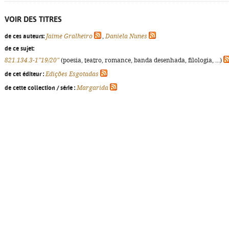
VOIR DES TITRES
de ces auteurs:
Jaime Gralheiro
,
Daniela Nunes
de ce sujet:
821.134.3-1"19/20"
(poesia, teatro, romance, banda desenhada, filologia, ...)
de cet éditeur :
Edições Esgotadas
de cette collection / série :
Margarida