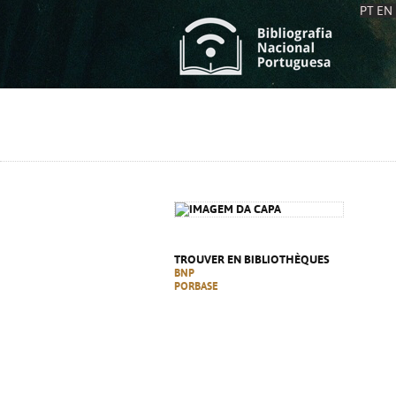
PT
EN
L
S
C
C
S
S
A
A
TROUVER EN BIBLIOTHÈQUES
BNP
PORBASE