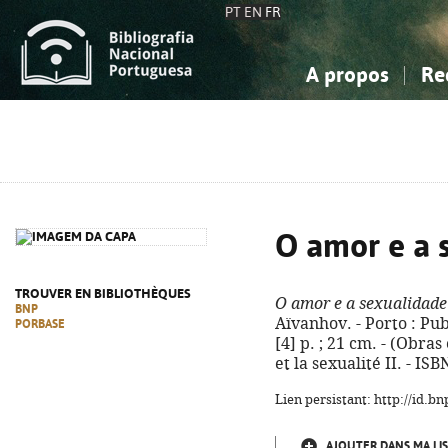
PT
EN
FR
A propos
Re
La Bibliographie Nationale
Simple
Connaissance, Information...
Connaissance, Information...
Avancée
Mes 
Sciences sociales...
Sciences sociales...
Arts, sport...
Arts, sport...
O amor e a 
TROUVER EN BIBLIOTHÈQUES
O amor e a sexualidade
BNP
Aïvanhov. - Porto : Pub
PORBASE
[4] p. ; 21 cm. - (Obras
et la sexualité II. - I
Lien persistant: http://id.
AJOUTER DANS MA LIS