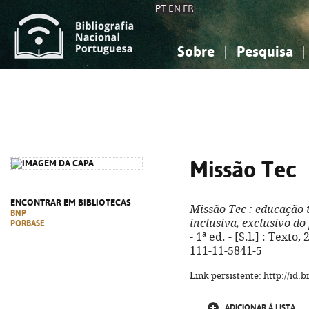
PT
EN
FR
Sobre
Pesquisa
Sobre a Bibliografia Nacional
Simples
Conhecimento, Informação...
Conhecimento, Informação...
Combinada
A
Ciências sociais...
Ciências sociais...
Arte, desporto...
Arte, desporto...
Missão Tec
ENCONTRAR EM BIBLIOTECAS
Missão Tec
: educação t
BNP
inclusiva, exclusivo do
PORBASE
- 1ª ed. - [S.l.] : Texto,
111-11-5841-5
Link persistente: http://id
ADICIONAR À LISTA