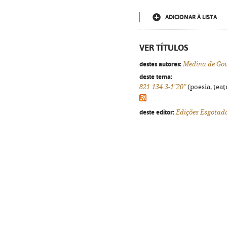
ADICIONAR À LISTA
VER TÍTULOS
destes autores:
Medina de Go
deste tema:
821.134.3-1"20"
(poesia, teat
deste editor:
Edições Esgotad