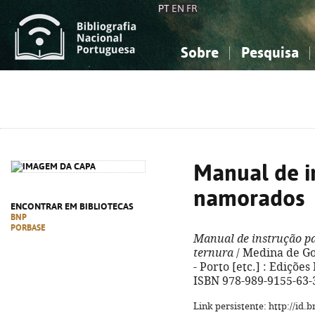
PT
EN
FR
Sobre
Pesquisa
Sobre a Bibliografia Nacional
Simples
Conhecimento, Informação...
Conhecimento, Informação...
Combinada
A
Ciências sociais...
Ciências sociais...
Arte, desporto...
Arte, desporto...
Manual de i
namorados
ENCONTRAR EM BIBLIOTECAS
BNP
PORBASE
Manual de instrução p
ternura
/ Medina de Gou
- Porto [etc.] : Edições 
ISBN 978-989-9155-63-
Link persistente: http://id