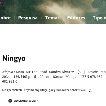
FR
Sobre
Pesquisa
Temas
Editores
Tipo 
obre a Bibliografia Nacional
imples
onhecimento, Informação...
onhecimento, Informação...
Combinada
A minha lista
Como utilizar
Filosofia, psicologia...
Filosofia, psicologia...
Perguntas frequente
iências sociais...
iências sociais...
Ciências exatas e naturais...
Ciências exatas e naturais...
rte, desporto...
rte, desporto...
Literatura, linguística...
Literatura, linguística...
Ningyo
Ningyo
/ Mato, Mr Tan ; trad. Sandra Alvarez. - [S.l.] : Levoir, imp
2024. - 166, [40] p. : il. ; 22 cm. - (Seinen Manga). - ISBN 978-989-
682-981-0
Link persistente: http://id.bnportugal.gov.pt/bib/bibnacional/2167387
ADICIONAR À LISTA