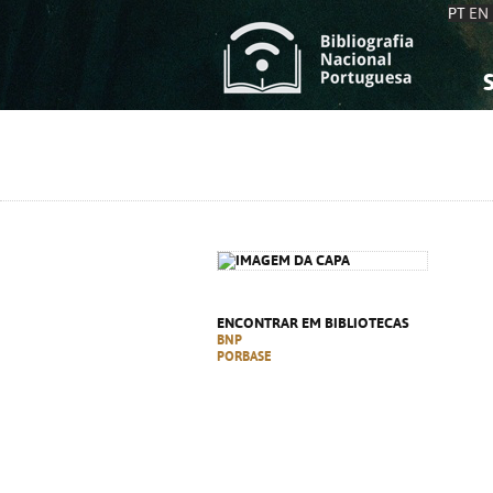
PT
EN
S
S
C
C
C
C
A
A
ENCONTRAR EM BIBLIOTECAS
BNP
PORBASE