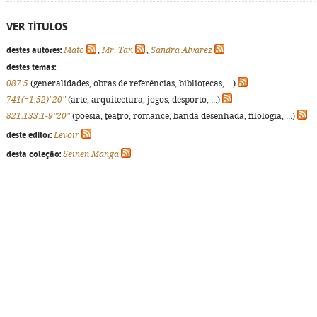
VER TÍTULOS
destes autores:
Mato
,
Mr. Tan
,
Sandra Alvarez
destes temas:
087.5
(generalidades, obras de referências, bibliotecas, ...)
741(=1:52)"20"
(arte, arquitectura, jogos, desporto, ...)
821.133.1-9"20"
(poesia, teatro, romance, banda desenhada, filologia, ...)
deste editor:
Levoir
desta coleção:
Seinen Manga