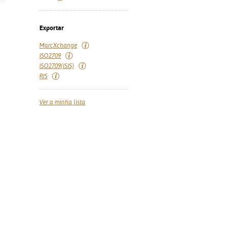
Exportar
MarcXchange
ISO2709
ISO2709(ISIS)
RIS
Ver a minha lista