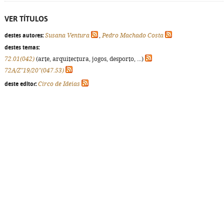
VER TÍTULOS
destes autores:
Susana Ventura
,
Pedro Machado Costa
destes temas:
72.01(042)
(arte, arquitectura, jogos, desporto, ...)
72A/Z"19/20"(047.53)
deste editor:
Circo de Ideias