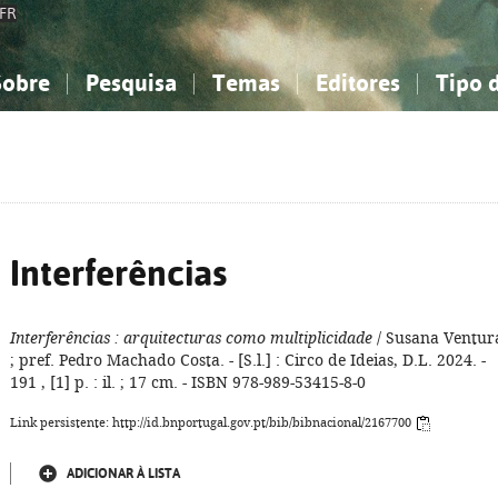
FR
Sobre
Pesquisa
Temas
Editores
Tipo 
obre a Bibliografia Nacional
imples
onhecimento, Informação...
onhecimento, Informação...
Combinada
A minha lista
Como utilizar
Filosofia, psicologia...
Filosofia, psicologia...
Perguntas frequente
iências sociais...
iências sociais...
Ciências exatas e naturais...
Ciências exatas e naturais...
rte, desporto...
rte, desporto...
Literatura, linguística...
Literatura, linguística...
Interferências
Interferências
: arquitecturas como multiplicidade
/ Susana Ventur
; pref. Pedro Machado Costa. - [S.l.] : Circo de Ideias, D.L. 2024. -
191 , [1] p. : il. ; 17 cm. - ISBN 978-989-53415-8-0
Link persistente: http://id.bnportugal.gov.pt/bib/bibnacional/2167700
ADICIONAR À LISTA