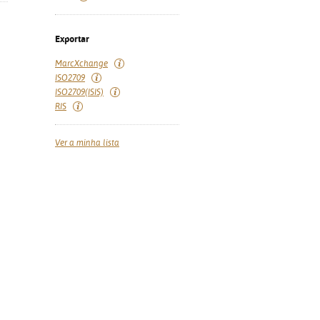
Exportar
MarcXchange
ISO2709
ISO2709(ISIS)
RIS
Ver a minha lista