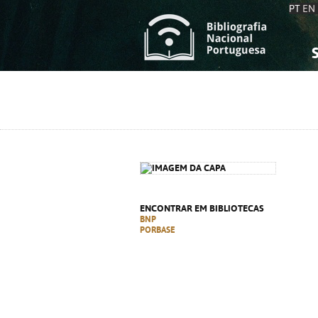
PT
EN
S
S
C
C
C
C
A
A
ENCONTRAR EM BIBLIOTECAS
BNP
PORBASE