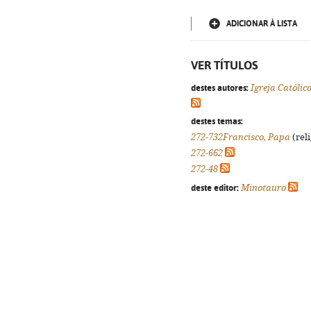
ADICIONAR À LISTA
VER TÍTULOS
destes autores:
Igreja Católic
destes temas:
272-732Francisco, Papa
(reli
272-662
272-48
deste editor:
Minotauro