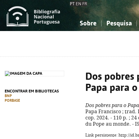
PT
EN
FR
Sobre
Pesquisa
Sobre a Bibliografia Nacional
Simples
Conhecimento, Informação...
Conhecimento, Informação...
Combinada
A
Ciências sociais...
Ciências sociais...
Arte, desporto...
Arte, desporto...
Dos pobres 
Papa para 
ENCONTRAR EM BIBLIOTECAS
BNP
PORBASE
Dos pobres para o Pap
Papa Francisco ; trad.
cop. 2024. - 110 p. ; 24
du Pope au monde. - I
Link persistente: http://id