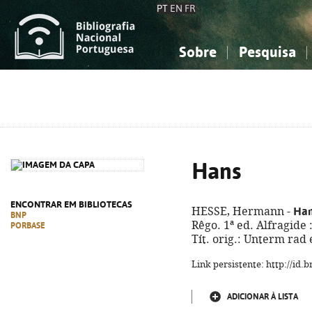
PT
EN
FR
Sobre
Pesquisa
Sobre a Bibliografia Nacional
Simples
Conhecimento, Informação...
Conhecimento, Informação...
Combinada
A
Ciências sociais...
Ciências sociais...
Arte, desporto...
Arte, desporto...
Hans
ENCONTRAR EM BIBLIOTECAS
Ha
HESSE, Hermann -
BNP
Rêgo. 1ª ed. Alfragide 
PORBASE
Tít. orig.: Unterm rad
Link persistente: http://id
ADICIONAR À LISTA