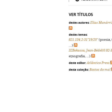
VER TÍTULOS
destes autores:
Elías Munárri
destes temas:
821.134.2-31"19/20"
(poesia, 
...)
32Bokassa, Jean-Bédel(0:82-
etnografia, ...)
deste editor:
Atlântico Press
desta coleção:
Rostos do mal