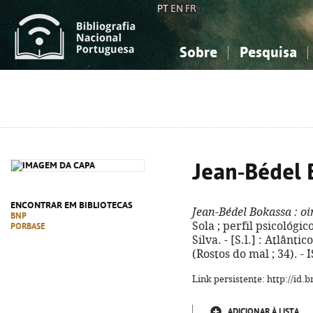
PT
EN
FR
Sobre
Pesquisa
Sobre a Bibliografia Nacional
Simples
Conhecimento, Informação...
Conhecimento, Informação...
Combinada
A
Ciências sociais...
Ciências sociais...
Arte, desporto...
Arte, desporto...
Jean-Bédel 
ENCONTRAR EM BIBLIOTECAS
Jean-Bédel Bokassa
: o
BNP
Sola ; perfil psicológi
PORBASE
Silva. - [S.l.] : Atlânti
(Rostos do mal ; 34). -
Link persistente: http://id
ADICIONAR À LISTA