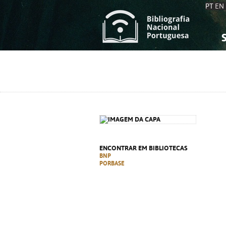
PT
EN
S
S
C
C
C
C
A
A
ENCONTRAR EM BIBLIOTECAS
BNP
PORBASE