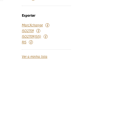
Exportar
MarcXchange
ISO2709
ISO2709(ISIS)
RIS
Ver a minha lista