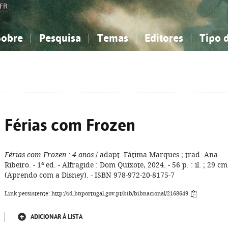
FR
Sobre
Pesquisa
Temas
Editores
Tipo 
obre a Bibliografia Nacional
imples
onhecimento, Informação...
onhecimento, Informação...
Combinada
A minha lista
Como utilizar
Filosofia, psicologia...
Filosofia, psicologia...
Perguntas frequente
iências sociais...
iências sociais...
Ciências exatas e naturais...
Ciências exatas e naturais...
rte, desporto...
rte, desporto...
Literatura, linguística...
Literatura, linguística...
Férias com Frozen
Férias com Frozen
: 4 anos
/ adapt. Fátima Marques ; trad. Ana
Ribeiro. - 1ª ed. - Alfragide : Dom Quixote, 2024. - 56 p. : il. ; 29 cm.
(Aprendo com a Disney). - ISBN 978-972-20-8175-7
Link persistente: http://id.bnportugal.gov.pt/bib/bibnacional/2168649
ADICIONAR À LISTA