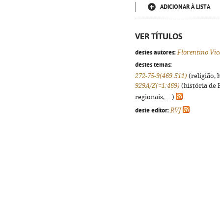
ADICIONAR À LISTA
VER TÍTULOS
destes autores:
Florentino Vic
destes temas:
272-75-9(469.511)
(religião, 
929A/Z(=1:469)
(história de
regionais, ...)
deste editor:
RVJ