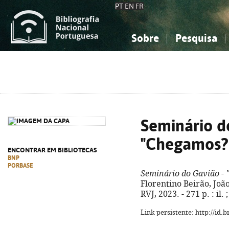
PT
EN
FR
Sobre
Pesquisa
Sobre a Bibliografia Nacional
Simples
Conhecimento, Informação...
Conhecimento, Informação...
Combinada
A
Ciências sociais...
Ciências sociais...
Arte, desporto...
Arte, desporto...
Seminário d
"Chegamos?
ENCONTRAR EM BIBLIOTECAS
BNP
PORBASE
Seminário do Gavião -
Florentino Beirão, João
RVJ, 2023. - 271 p. : il
Link persistente: http://id