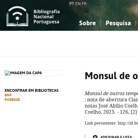
PT
EN
FR
Sobre
Pesquisa
Sobre a Bibliografia Nacional
Simples
Conhecimento, Informação...
Conhecimento, Informação...
Combinada
A
Ciências sociais...
Ciências sociais...
Arte, desporto...
Arte, desporto...
Monsul de o
ENCONTRAR EM BIBLIOTECAS
Monsul de outros temp
BNP
; nota de abertura Clar
PORBASE
notas José Abílio Coelh
Coelho, 2023. - 126, [2] 
Link persistente: http://id
ADICIONAR À LISTA