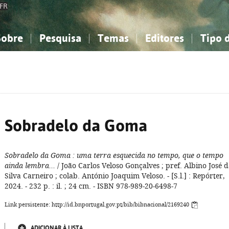
FR
Sobre
Pesquisa
Temas
Editores
Tipo 
obre a Bibliografia Nacional
imples
onhecimento, Informação...
onhecimento, Informação...
Combinada
A minha lista
Como utilizar
Filosofia, psicologia...
Filosofia, psicologia...
Perguntas frequente
iências sociais...
iências sociais...
Ciências exatas e naturais...
Ciências exatas e naturais...
rte, desporto...
rte, desporto...
Literatura, linguística...
Literatura, linguística...
Sobradelo da Goma
Sobradelo da Goma
: uma terra esquecida no tempo, que o tempo
ainda lembra...
/ João Carlos Veloso Gonçalves ; pref. Albino José 
Silva Carneiro ; colab. António Joaquim Veloso. - [S.l.] : Repórter,
2024. - 232 p. : il. ; 24 cm. - ISBN 978-989-20-6498-7
Link persistente: http://id.bnportugal.gov.pt/bib/bibnacional/2169240
ADICIONAR À LISTA