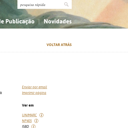
de Publicação
Novidades
s
Religião...
Religião...
VOLTAR ATRÁS
Ciências aplicadas...
Ciências aplicadas...
História, geografia, biografias...
História, geografia, biografias...
Enviar por email
da
Imprimir página
Ver em
UNIMARC
NP405
ISBD