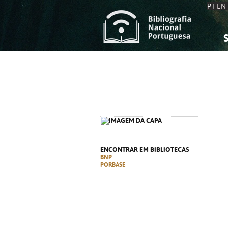
PT
EN
S
S
C
C
C
C
A
A
ENCONTRAR EM BIBLIOTECAS
BNP
PORBASE