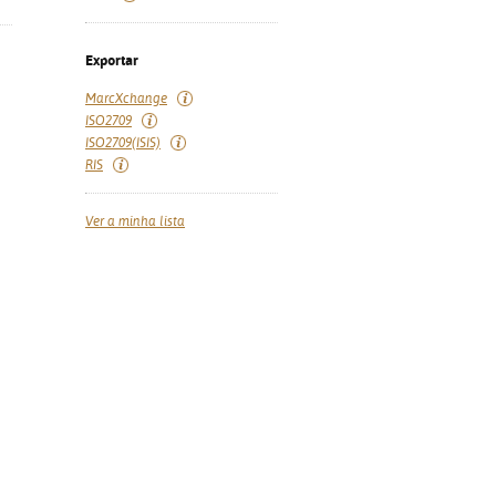
Exportar
MarcXchange
ISO2709
ISO2709(ISIS)
RIS
Ver a minha lista