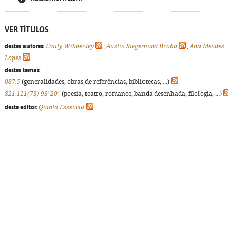
VER TÍTULOS
destes autores:
Emily Wibberley
,
Austin Siegemund Broka
,
Ana Mendes
Lopes
destes temas:
087.5
(generalidades, obras de referências, bibliotecas, ...)
821.111(73)-93"20"
(poesia, teatro, romance, banda desenhada, filologia, ...)
deste editor:
Quinta Essência