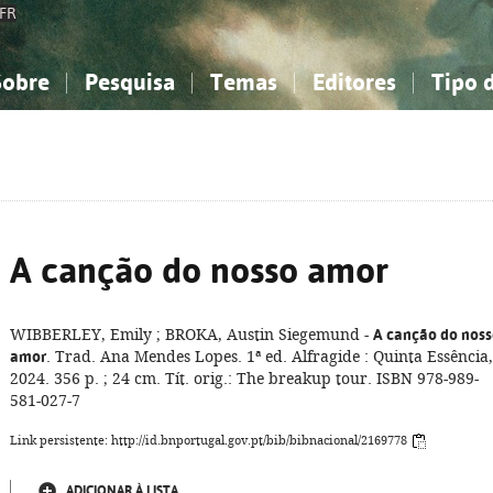
FR
Sobre
Pesquisa
Temas
Editores
Tipo 
obre a Bibliografia Nacional
imples
onhecimento, Informação...
onhecimento, Informação...
Combinada
A minha lista
Como utilizar
Filosofia, psicologia...
Filosofia, psicologia...
Perguntas frequente
iências sociais...
iências sociais...
Ciências exatas e naturais...
Ciências exatas e naturais...
rte, desporto...
rte, desporto...
Literatura, linguística...
Literatura, linguística...
A canção do nosso amor
WIBBERLEY, Emily ; BROKA, Austin Siegemund -
A canção do nos
amor
. Trad. Ana Mendes Lopes. 1ª ed. Alfragide : Quinta Essência,
2024. 356 p. ; 24 cm. Tít. orig.: The breakup tour. ISBN 978-989-
581-027-7
Link persistente: http://id.bnportugal.gov.pt/bib/bibnacional/2169778
ADICIONAR À LISTA