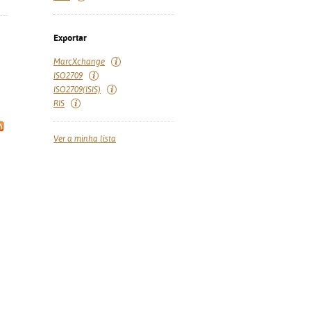
Exportar
MarcXchange
ISO2709
ISO2709(ISIS)
RIS
Ver a minha lista