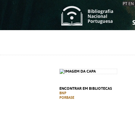
PT
EN
S
S
C
C
C
C
A
A
ENCONTRAR EM BIBLIOTECAS
BNP
PORBASE