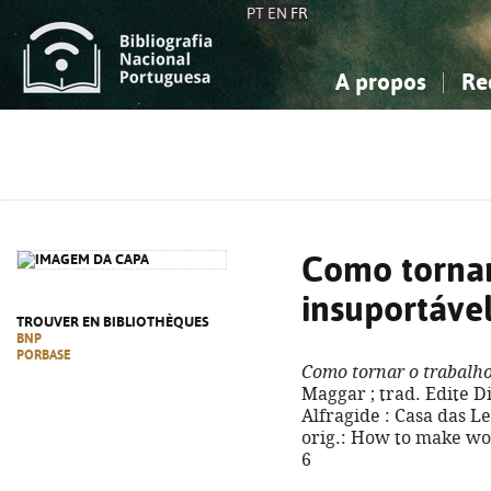
PT
EN
FR
A propos
Re
La Bibliographie Nationale
Simple
Connaissance, Information...
Connaissance, Information...
Avancée
Mes 
Sciences sociales...
Sciences sociales...
Arts, sport...
Arts, sport...
Como tornar
insuportáve
TROUVER EN BIBLIOTHÈQUES
BNP
PORBASE
Como tornar o trabalh
Maggar ; trad. Edite Dia
Alfragide : Casa das Letr
orig.: How to make wor
6