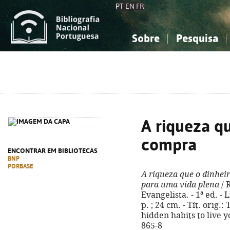
PT
EN
FR
Sobre
Pesquisa
Sobre a Bibliografia Nacional
Simples
Conhecimento, Informação...
Conhecimento, Informação...
Combinada
A
Ciências sociais...
Ciências sociais...
Arte, desporto...
Arte, desporto...
A riqueza q
compra
ENCONTRAR EM BIBLIOTECAS
BNP
PORBASE
A riqueza que o dinhei
para uma vida plena
/ 
Evangelista. - 1ª ed. - 
p. ; 24 cm. - Tít. orig.
hidden habits to live y
865-8