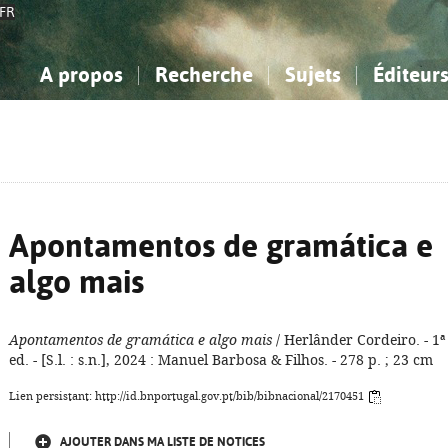
FR
A propos
Recherche
Sujets
Éditeur
a Bibliographie Nationale
imple
onnaissance, Information...
onnaissance, Information...
Avancée
Mes notices
Comment utiliser
Philosophie, psychologie...
Philosophie, psychologie...
Aide - FAQ
ciences sociales...
ciences sociales...
Mathématiques, sciences
Mathématiques, sciences
rts, sport...
rts, sport...
naturelles...
Littérature, linguistique...
naturelles...
Littérature, linguistique...
Apontamentos de gramática e
algo mais
Apontamentos de gramática e algo mais
/ Herlânder Cordeiro. - 1ª
ed. - [S.l. : s.n.], 2024 : Manuel Barbosa & Filhos. - 278 p. ; 23 cm
Lien persistant: http://id.bnportugal.gov.pt/bib/bibnacional/2170451
AJOUTER DANS MA LISTE DE NOTICES