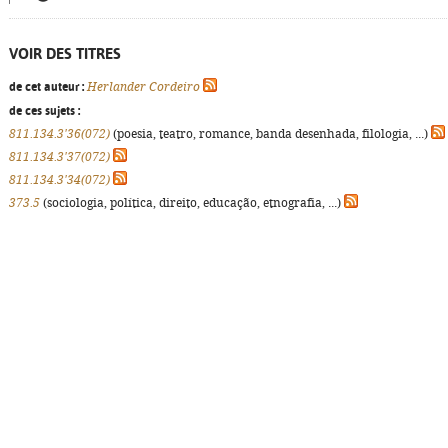
VOIR DES TITRES
de cet auteur :
Herlander Cordeiro
de ces sujets :
811.134.3'36(072)
(poesia, teatro, romance, banda desenhada, filologia, ...)
811.134.3'37(072)
811.134.3'34(072)
373.5
(sociologia, política, direito, educação, etnografia, ...)