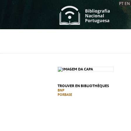
PT
EN
L
S
C
C
S
S
A
A
TROUVER EN BIBLIOTHÈQUES
BNP
PORBASE