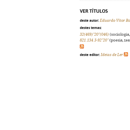
VER TÍTULOS
deste autor:
Eduardo Vítor R
destes temas:
32(469)"20"(046)
(sociologia,
821.134.3-92"20"
(poesia, tea
deste editor:
Ideias de Ler