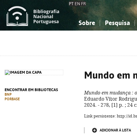
PT
EN
FR
Sobre
Pesquisa
Sobre a Bibliografia Nacional
Simples
Conhecimento, Informação...
Conhecimento, Informação...
Combinada
A
Ciências sociais...
Ciências sociais...
Arte, desporto...
Arte, desporto...
Mundo em 
ENCONTRAR EM BIBLIOTECAS
Mundo em mudança
: 
BNP
Eduardo Vítor Rodrigues
PORBASE
2024. - 278, [1] p. ; 24
Link persistente: http://id
ADICIONAR À LISTA