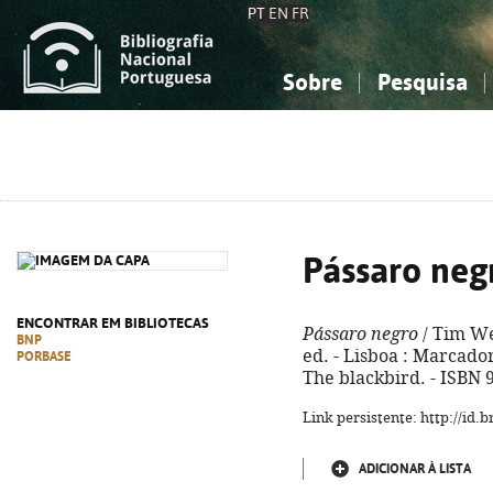
PT
EN
FR
Sobre
Pesquisa
Sobre a Bibliografia Nacional
Simples
Conhecimento, Informação...
Conhecimento, Informação...
Combinada
A
Ciências sociais...
Ciências sociais...
Arte, desporto...
Arte, desporto...
Pássaro neg
ENCONTRAR EM BIBLIOTECAS
Pássaro negro
/ Tim Wea
BNP
ed. - Lisboa : Marcador,
PORBASE
The blackbird. - ISBN 
Link persistente: http://id
ADICIONAR À LISTA