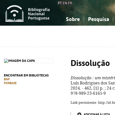
PT
EN
FR
Sobre
Pesquisa
Sobre a Bibliografia Nacional
Simples
Conhecimento, Informação...
Conhecimento, Informação...
Combinada
A
Ciências sociais...
Ciências sociais...
Arte, desporto...
Arte, desporto...
Dissolução
ENCONTRAR EM BIBLIOTECAS
Dissolução
: um mistér
BNP
Luís Rodrigues dos Sant
PORBASE
2024. - 462, [1] p. ; 24 
978-989-23-6165-9
Link persistente: http://id
ADICIONAR À LISTA