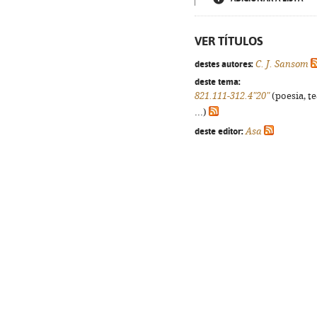
VER TÍTULOS
destes autores:
C. J. Sansom
deste tema:
821.111-312.4"20"
(poesia, t
...)
deste editor:
Asa