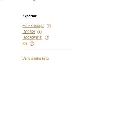
Exportar
MarcXchange
ISO2709
ISO2709(ISIS)
RIS
Ver a minha lista