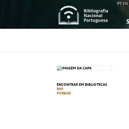
PT
EN
S
S
C
C
C
C
A
A
ENCONTRAR EM BIBLIOTECAS
BNP
PORBASE