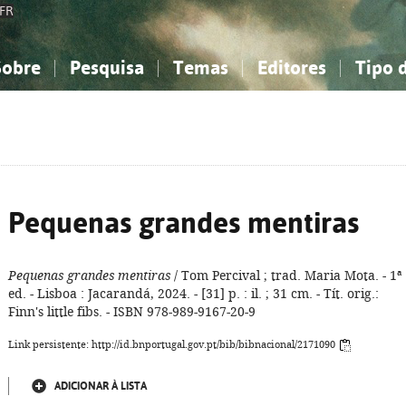
FR
Sobre
Pesquisa
Temas
Editores
Tipo 
obre a Bibliografia Nacional
imples
onhecimento, Informação...
onhecimento, Informação...
Combinada
A minha lista
Como utilizar
Filosofia, psicologia...
Filosofia, psicologia...
Perguntas frequente
iências sociais...
iências sociais...
Ciências exatas e naturais...
Ciências exatas e naturais...
rte, desporto...
rte, desporto...
Literatura, linguística...
Literatura, linguística...
Pequenas grandes mentiras
Pequenas grandes mentiras
/ Tom Percival ; trad. Maria Mota. - 1ª
ed. - Lisboa : Jacarandá, 2024. - [31] p. : il. ; 31 cm. - Tít. orig.:
Finn's little fibs. - ISBN 978-989-9167-20-9
Link persistente: http://id.bnportugal.gov.pt/bib/bibnacional/2171090
ADICIONAR À LISTA