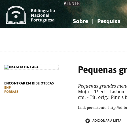
PT
EN
FR
Sobre
Pesquisa
Sobre a Bibliografia Nacional
Simples
Conhecimento, Informação...
Conhecimento, Informação...
Combinada
A
Ciências sociais...
Ciências sociais...
Arte, desporto...
Arte, desporto...
Pequenas gr
ENCONTRAR EM BIBLIOTECAS
Pequenas grandes ment
BNP
Mota. - 1ª ed. - Lisboa :
PORBASE
cm. - Tít. orig.: Finn's 
Link persistente: http://id
ADICIONAR À LISTA