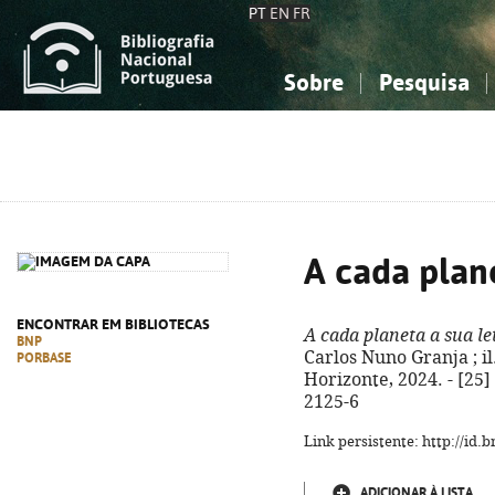
PT
EN
FR
Sobre
Pesquisa
Sobre a Bibliografia Nacional
Simples
Conhecimento, Informação...
Conhecimento, Informação...
Combinada
A
Ciências sociais...
Ciências sociais...
Arte, desporto...
Arte, desporto...
A cada plane
ENCONTRAR EM BIBLIOTECAS
A cada planeta a sua le
BNP
Carlos Nuno Granja ; il.
PORBASE
Horizonte, 2024. - [25] 
2125-6
Link persistente: http://id
ADICIONAR À LISTA