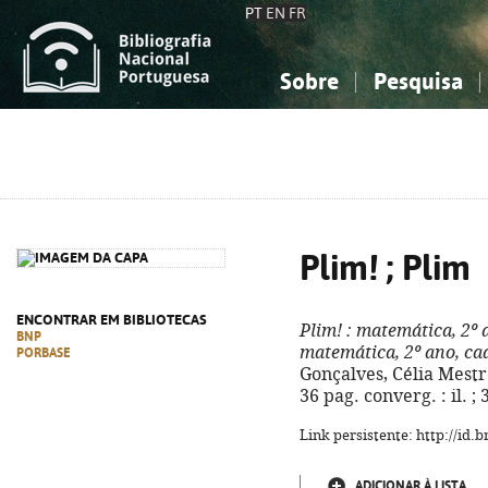
PT
EN
FR
Sobre
Pesquisa
Sobre a Bibliografia Nacional
Simples
Conhecimento, Informação...
Conhecimento, Informação...
Combinada
A
Ciências sociais...
Ciências sociais...
Arte, desporto...
Arte, desporto...
Plim! ; Plim
ENCONTRAR EM BIBLIOTECAS
Plim!
: matemática, 2º 
BNP
matemática, 2º ano, ca
PORBASE
Gonçalves, Célia Mestre. 
36 pag. converg. : il. 
Link persistente: http://id
ADICIONAR À LISTA