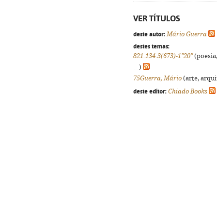
VER TÍTULOS
deste autor:
Mário Guerra
destes temas:
821.134.3(673)-1"20"
(poesia,
...)
75Guerra, Mário
(arte, arqui
deste editor:
Chiado Books