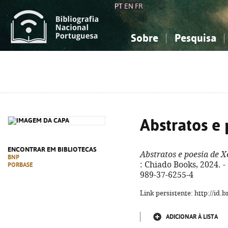
PT
EN
FR
Sobre
Pesquisa
Sobre a Bibliografia Nacional
Simples
Conhecimento, Informação...
Conhecimento, Informação...
Combinada
A
Ciências sociais...
Ciências sociais...
Arte, desporto...
Arte, desporto...
Abstratos e 
ENCONTRAR EM BIBLIOTECAS
Abstratos e poesia de X
BNP
: Chiado Books, 2024. - 1
PORBASE
989-37-6255-4
Link persistente: http://id
ADICIONAR À LISTA