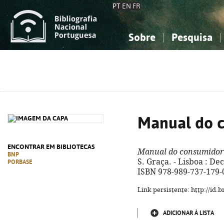
PT
EN
FR
Sobre
Pesquisa
Sobre a Bibliografia Nacional
Simples
Conhecimento, Informação...
Conhecimento, Informação...
Combinada
A
Ciências sociais...
Ciências sociais...
Arte, desporto...
Arte, desporto...
Manual do 
ENCONTRAR EM BIBLIOTECAS
Manual do consumidor
BNP
S. Graça. - Lisboa : Deco
PORBASE
ISBN 978-989-737-179-
Link persistente: http://id
ADICIONAR À LISTA