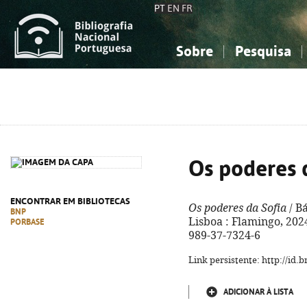
PT
EN
FR
Sobre
Pesquisa
Sobre a Bibliografia Nacional
Simples
Conhecimento, Informação...
Conhecimento, Informação...
Combinada
A
Ciências sociais...
Ciências sociais...
Arte, desporto...
Arte, desporto...
Os poderes 
ENCONTRAR EM BIBLIOTECAS
Os poderes da Sofia
/ Bá
BNP
Lisboa : Flamingo, 2024. 
PORBASE
989-37-7324-6
Link persistente: http://id
ADICIONAR À LISTA