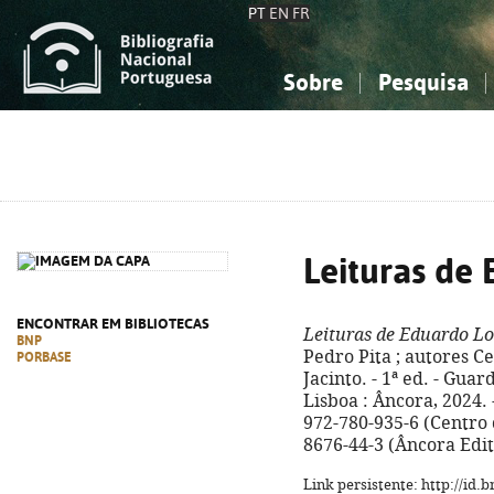
PT
EN
FR
Sobre
Pesquisa
Sobre a Bibliografia Nacional
Simples
Conhecimento, Informação...
Conhecimento, Informação...
Combinada
A
Ciências sociais...
Ciências sociais...
Arte, desporto...
Arte, desporto...
Leituras de
ENCONTRAR EM BIBLIOTECAS
Leituras de Eduardo L
BNP
Pedro Pita ; autores Cele
PORBASE
Jacinto. - 1ª ed. - Guar
Lisboa : Âncora, 2024. - 
972-780-935-6 (Centro 
8676-44-3 (Âncora Edi
Link persistente: http://id