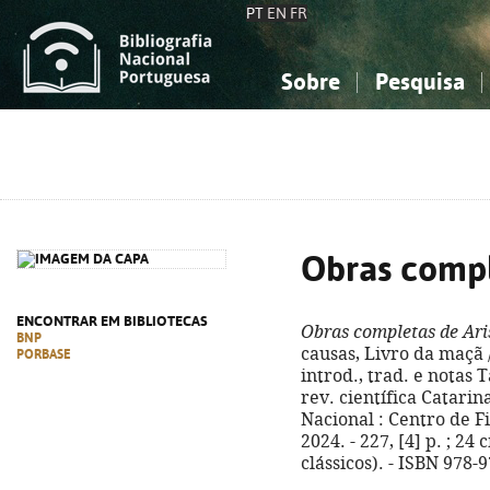
PT
EN
FR
Sobre
Pesquisa
Sobre a Bibliografia Nacional
Simples
Conhecimento, Informação...
Conhecimento, Informação...
Combinada
A
Ciências sociais...
Ciências sociais...
Arte, desporto...
Arte, desporto...
Obras compl
ENCONTRAR EM BIBLIOTECAS
Obras completas de Ari
BNP
causas, Livro da maçã 
PORBASE
introd., trad. e notas 
rev. científica Catarina
Nacional : Centro de F
2024. - 227, [4] p. ; 24
clássicos). - ISBN 978-