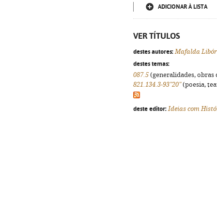
ADICIONAR À LISTA
VER TÍTULOS
destes autores:
Mafalda Libór
destes temas:
087.5
(generalidades, obras d
821.134.3-93"20"
(poesia, tea
deste editor:
Ideias com Histó