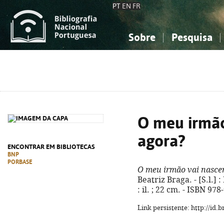
PT
EN
FR
Sobre
Pesquisa
Sobre a Bibliografia Nacional
Simples
Conhecimento, Informação...
Conhecimento, Informação...
Combinada
A
Ciências sociais...
Ciências sociais...
Arte, desporto...
Arte, desporto...
O meu irmão
agora?
ENCONTRAR EM BIBLIOTECAS
BNP
PORBASE
O meu irmão vai nascer
Beatriz Braga. - [S.l.] :
: il. ; 22 cm. - ISBN 97
Link persistente: http://id