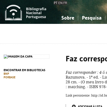
PT
EN
FR
Sobre
Pesquisa
Sobre a Bibliografia Nacional
Simples
Conhecimento, Informação...
Conhecimento, Informação...
Combinada
A
Ciências sociais...
Ciências sociais...
Arte, desporto...
Arte, desporto...
Faz corresp
ENCONTRAR EM BIBLIOTECAS
Faz corresponder
: 4-5 
BNP
Razumova. - 1ª ed. - Lisb
PORBASE
28 cm. - (O meu livro de
: matching. - ISBN 978
Link persistente: http://id
ADICIONAR À LISTA