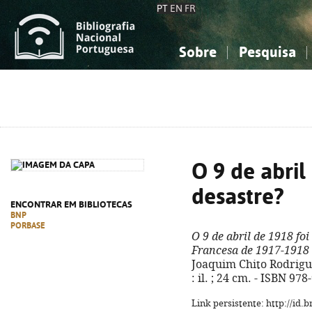
PT
EN
FR
Sobre
Pesquisa
Sobre a Bibliografia Nacional
Simples
Conhecimento, Informação...
Conhecimento, Informação...
Combinada
A
Ciências sociais...
Ciências sociais...
Arte, desporto...
Arte, desporto...
O 9 de abril
desastre?
ENCONTRAR EM BIBLIOTECAS
BNP
PORBASE
O 9 de abril de 1918 fo
Francesa de 1917-1918
Joaquim Chito Rodrigues
: il. ; 24 cm. - ISBN 97
Link persistente: http://id