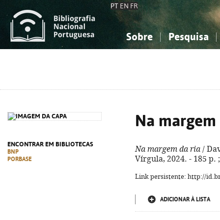
PT
EN
FR
Sobre
Pesquisa
Sobre a Bibliografia Nacional
Simples
Conhecimento, Informação...
Conhecimento, Informação...
Combinada
A
Ciências sociais...
Ciências sociais...
Arte, desporto...
Arte, desporto...
Na margem 
ENCONTRAR EM BIBLIOTECAS
Na margem da ria
/ Dav
BNP
Vírgula, 2024. - 185 p.
PORBASE
Link persistente: http://id
ADICIONAR À LISTA