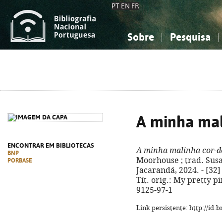
PT
EN
FR
Sobre
Pesquisa
Sobre a Bibliografia Nacional
Simples
Conhecimento, Informação...
Conhecimento, Informação...
Combinada
A
Ciências sociais...
Ciências sociais...
Arte, desporto...
Arte, desporto...
A minha mal
ENCONTRAR EM BIBLIOTECAS
A minha malinha cor-d
BNP
Moorhouse ; trad. Susan
PORBASE
Jacarandá, 2024. - [32] p
Tít. orig.: My pretty p
9125-97-1
Link persistente: http://id