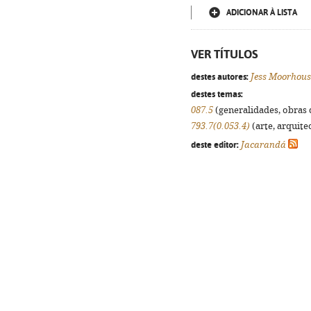
ADICIONAR À LISTA
VER TÍTULOS
destes autores:
Jess Moorhous
destes temas:
087.5
(generalidades, obras d
793.7(0.053.4)
(arte, arquitec
deste editor:
Jacarandá