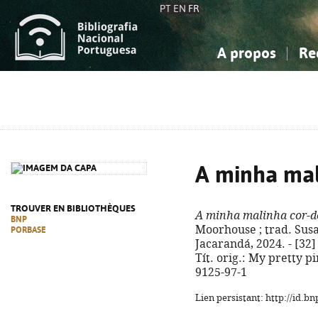
PT
EN
FR
A propos
Re
La Bibliographie Nationale
Simple
Connaissance, Information...
Connaissance, Information...
Avancée
Mes 
Sciences sociales...
Sciences sociales...
Arts, sport...
Arts, sport...
A minha mal
TROUVER EN BIBLIOTHÈQUES
A minha malinha cor-d
BNP
Moorhouse ; trad. Susan
PORBASE
Jacarandá, 2024. - [32] p
Tít. orig.: My pretty p
9125-97-1
Lien persistant: http://id.