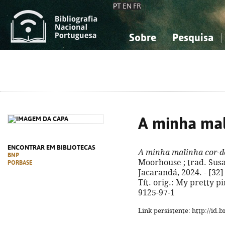
PT
EN
FR
Sobre
Pesquisa
Sobre a Bibliografia Nacional
Simples
Conhecimento, Informação...
Conhecimento, Informação...
Combinada
A
Ciências sociais...
Ciências sociais...
Arte, desporto...
Arte, desporto...
A minha mal
ENCONTRAR EM BIBLIOTECAS
A minha malinha cor-d
BNP
Moorhouse ; trad. Susan
PORBASE
Jacarandá, 2024. - [32] p
Tít. orig.: My pretty p
9125-97-1
Link persistente: http://id