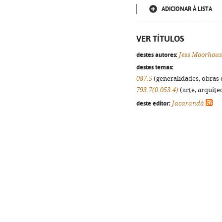
ADICIONAR À LISTA
VER TÍTULOS
destes autores:
Jess Moorhous
destes temas:
087.5
(generalidades, obras d
793.7(0.053.4)
(arte, arquitec
deste editor:
Jacarandá