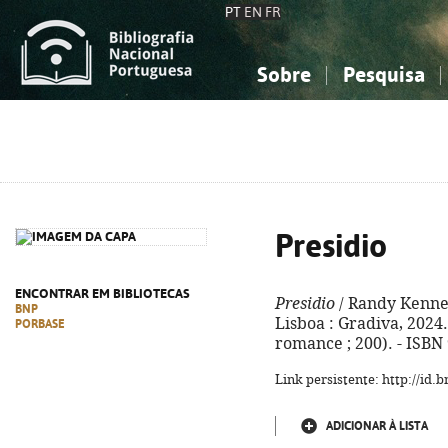
PT
EN
FR
Sobre
Pesquisa
Sobre a Bibliografia Nacional
Simples
Conhecimento, Informação...
Conhecimento, Informação...
Combinada
A
Ciências sociais...
Ciências sociais...
Arte, desporto...
Arte, desporto...
Presidio
ENCONTRAR EM BIBLIOTECAS
Presidio
/ Randy Kennedy
BNP
Lisboa : Gradiva, 2024. 
PORBASE
romance ; 200). - ISBN
Link persistente: http://id
ADICIONAR À LISTA