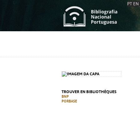
PT
EN
L
S
C
C
S
S
A
A
TROUVER EN BIBLIOTHÈQUES
BNP
PORBASE