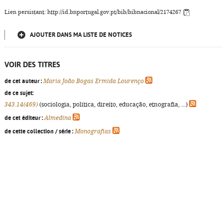
Lien persistant: http://id.bnportugal.gov.pt/bib/bibnacional/2174267
AJOUTER DANS MA LISTE DE NOTICES
VOIR DES TITRES
de cet auteur :
Maria João Bogas Ermida Lourenço
de ce sujet:
343.14(469)
(sociologia, política, direito, educação, etnografia, ...)
de cet éditeur :
Almedina
de cette collection / série :
Monografias