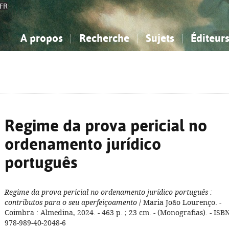
FR
A propos
Recherche
Sujets
Éditeur
a Bibliographie Nationale
imple
onnaissance, Information...
onnaissance, Information...
Avancée
Mes notices
Comment utiliser
Philosophie, psychologie...
Philosophie, psychologie...
Aide - FAQ
ciences sociales...
ciences sociales...
Mathématiques, sciences
Mathématiques, sciences
rts, sport...
rts, sport...
naturelles...
Littérature, linguistique...
naturelles...
Littérature, linguistique...
Regime da prova pericial no
ordenamento jurídico
português
Regime da prova pericial no ordenamento jurídico português
:
contributos para o seu aperfeiçoamento
/ Maria João Lourenço. -
Coimbra : Almedina, 2024. - 463 p. ; 23 cm. - (Monografias). - ISB
978-989-40-2048-6