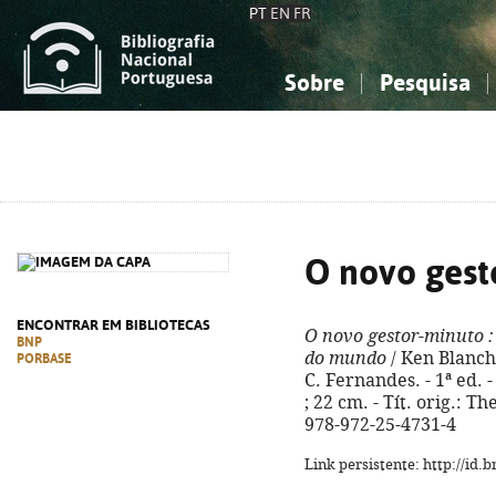
PT
EN
FR
Sobre
Pesquisa
Sobre a Bibliografia Nacional
Simples
Conhecimento, Informação...
Conhecimento, Informação...
Combinada
A
Ciências sociais...
Ciências sociais...
Arte, desporto...
Arte, desporto...
O novo gest
ENCONTRAR EM BIBLIOTECAS
O novo gestor-minuto
:
BNP
do mundo
/ Ken Blanch
PORBASE
C. Fernandes. - 1ª ed. -
; 22 cm. - Tít. orig.:
978-972-25-4731-4
Link persistente: http://id