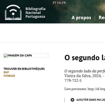
PT
EN
FR
A propos
Re
La Bibliographie Nationale
Simple
Connaissance, Information...
Connaissance, Information...
Avancée
Mes 
Sciences sociales...
Sciences sociales...
Arts, sport...
Arts, sport...
O segundo l
TROUVER EN BIBLIOTHÈQUES
O segundo lado da perf
BNP
Vieira da Silva, 2024. -
PORBASE
779-712-5
Lien persistant: http://id.
AJOUTER DANS MA LIS